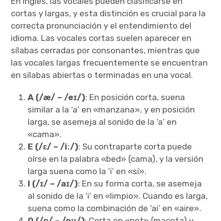
En inglés, las vocales pueden clasificarse en
cortas y largas, y esta distinción es crucial para la
correcta pronunciación y el entendimiento del
idioma. Las vocales cortas suelen aparecer en
sílabas cerradas por consonantes, mientras que
las vocales largas frecuentemente se encuentran
en sílabas abiertas o terminadas en una vocal.
A (/æ/ – /eɪ/)
: En posición corta, suena
similar a la ‘a’ en «manzana», y en posición
larga, se asemeja al sonido de la ‘a’ en
«cama».
E (/ɛ/ – /iː/)
: Su contraparte corta puede
oírse en la palabra «bed» (cama), y la versión
larga suena como la ‘i’ en «sí».
I (/ɪ/ – /aɪ/)
: En su forma corta, se asemeja
al sonido de la ‘i’ en «limpio». Cuando es larga,
suena como la combinación de ‘ai’ en «aire».
O (/ɒ/ – /oʊ/)
: Corta en «pot» (maceta) y