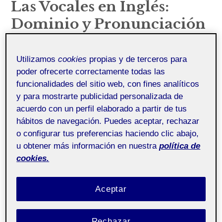
¿Quién soy?
Las Vocales en Inglés:
Dominio y Pronunciación
Mi instituto
Juan Hernandez
10 mayo, 2024
Uncategorized
Utilizamos
cookies
propias y de terceros para
poder ofrecerte correctamente todas las
Pública
funcionalidades del sitio web, con fines analíticos
y para mostrarte publicidad personalizada de
acuerdo con un perfil elaborado a partir de tus
hábitos de navegación. Puedes aceptar, rechazar
La habilidad de pronunciar correctamente un
o configurar tus preferencias haciendo clic abajo,
idioma extranjero es uno de los mayores desafíos
u obtener más información en nuestra
política de
que enfrentan los aprendices alrededor del
cookies.
mundo. En el caso
del inglés
, este desafío se
intensifica debido a la particularidad de sus
Aceptar
vocales, las cuales pueden variar
significativamente en su pronunciación
dependiendo del contexto en el que se
Rechazar