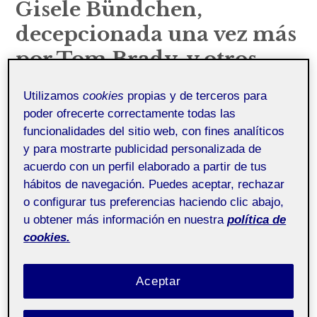
¿Quién soy?
Gisele Bündchen,
decepcionada una vez más
Mi instituto
por Tom Brady, y otros
eventos destacados en el
Utilizamos
cookies
propias y de terceros para
deporte y la cultura
poder ofrecerte correctamente todas las
funcionalidades del sitio web, con fines analíticos
Juan Hernandez
10 mayo, 2024
Uncategorized
y para mostrarte publicidad personalizada de
acuerdo con un perfil elaborado a partir de tus
Pública
hábitos de navegación. Puedes aceptar, rechazar
o configurar tus preferencias haciendo clic abajo,
u obtener más información en nuestra
política de
En el mundo del espectáculo y el deporte, las
cookies.
figuras icónicas a menudo se encuentran bajo el
microscopio público, sus acciones y decisiones
escudriñadas y analizadas por fans y críticos por
Aceptar
igual. Recientemente, Gisele Bündchen ha vuelto