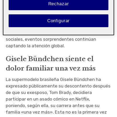
a ser centro de atención, expresando su
Rechazar
desilusión hacia la decisión de Tom Brady de
priorizar su carrera en el fútbol sobre su vida
familiar. Además, el mundo del deporte nos ofrece
Configurar
otras historias de tenacidad y controversia,
mientras que en otros ámbitos culturales y
sociales, eventos sorprendentes continúan
captando la atención global.
Gisele Bündchen siente el
dolor familiar una vez más
La supermodelo brasileña Gisele Bündchen ha
expresado públicamente su descontento después
de que su exesposo, Tom Brady, decidiera
participar en un asado cómico en Netflix,
poniendo, según ella, su carrera antes que su
familia «una vez más». Esta no es la primera vez