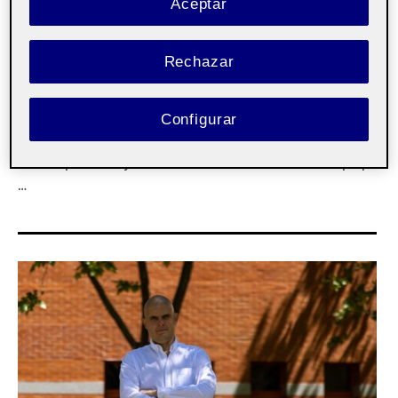
Aceptar
Título: La Influencia de las Relaciones Personales
Rechazar
en la Creación de Wonder Woman
«El profesor Marston y la Mujer Maravilla»
ofrece una visión íntima de las relaciones
Configurar
personales que influyeron en la creación de uno
de los personajes más icónicos de la cultura pop.
…