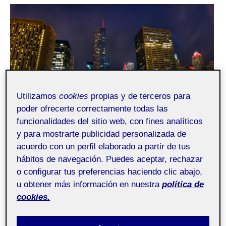
¿Quién soy?
Mi instituto
Utilizamos
cookies
propias y de terceros para
poder ofrecerte correctamente todas las
funcionalidades del sitio web, con fines analíticos
y para mostrarte publicidad personalizada de
acuerdo con un perfil elaborado a partir de tus
La Influencia de las Relaciones
hábitos de navegación. Puedes aceptar, rechazar
Personales en la Creación de
o configurar tus preferencias haciendo clic abajo,
Wonder Woman
u obtener más información en nuestra
política de
cookies.
Pública